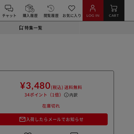
チャット
購入履歴
閲覧履歴
お気に入り
LOG IN
CART
特集一覧
¥3,480
(税込)
送料無料
34ポイント
（1倍）
info
内訳
在庫切れ
mail_outline
入荷したらメールでお知らせ