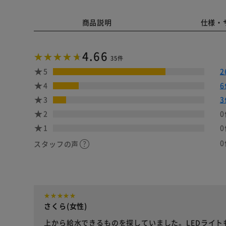
商品説明
仕様・
4.66
35件
5
2
4
6
3
3
2
0
1
0
0
スタッフの声
さくら(女性)
上から給水できるものを探していました。LEDライ