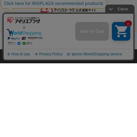
mail_outline
在庫切れ
入荷したらメールでお知らせ
特定商取引法に基づく通信販売業者の表示
HOME
探す
ログイン
お気に入り
お知らせ
セキュリティ・プライバシーポリシー
カートに商品を追加しました
お問い合わせ
ご利用方法
購入手続きへ
ご利用規約
こちらもいかがですか？
コーポレートサイト