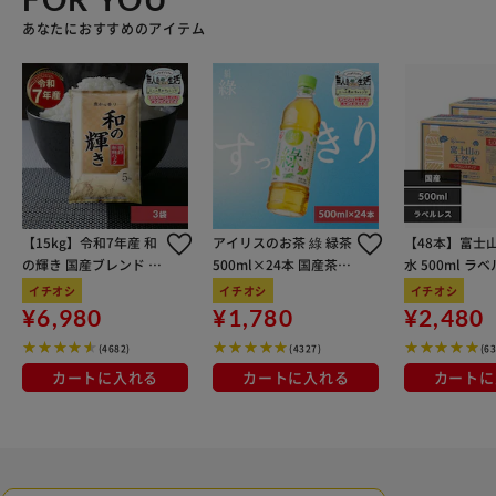
あなたにおすすめのアイテム
【15kg】令和7年産 和
アイリスのお茶 綠 緑茶
【48本】富士
の輝き 国産ブレンド 5
500ml×24本 国産茶葉
水 500ml ラ
kg×3袋
100％使用
イチオシ
イチオシ
イチオシ
¥6,980
¥1,780
¥2,480
(4682)
(4327)
(6
カートに入れる
カートに入れる
カートに