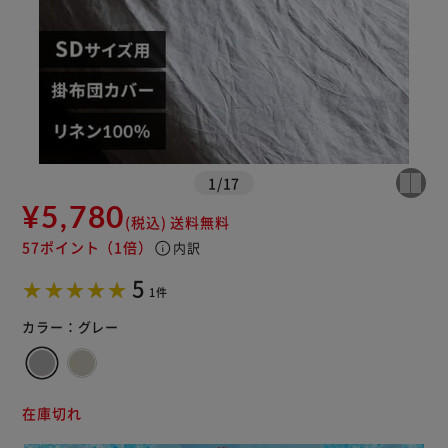
※ご確認ください
1
/
17
カートに入れる
購入手続きへ
¥5,780
(税込)
送料無料
57ポイント
（1倍）
info
内訳
5
1件
カラー：
グレー
在庫切れ