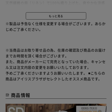
天然繊維の麻（リネン）で100％織り上げた、爽やかな涼感
が得られる布団カバーシリーズです。
もっと見る
◆麻（リネン）はコットンに比べ約4倍の吸湿性がある為、
※製品は予告なく仕様を変更する場合がございます。あらか
水分や汗を素早く吸い取り暑い夏でもサラっと気持ち良く使
じめご了承ください。
用することができます。
また、吸い取った水分をすぐに発散してくれるので、カビや
雑菌の繁殖を防ぎ嫌なニオイも抑制してくれます。
※当商品はお取り寄せ品の為、在庫の確認及び商品のお届け
◆リネンは熱伝導性に優れた繊維で触れると体温を奪う特性
までお時間を頂く場合がございます。
があります。
また、商品がメーカーにて完売となっていた場合、キャンセ
熱を奪うことでひんやりとした涼感を得ることができます。
ル又は注文内容の変更をお願いいたしております。
予めご了承くださいますようお願いいたします。
■こちらの
◆エコテックス認証とは有害物質の影響をなくすことを目的
商品はアイリスプラザがセレクトしたオススメ商品です。
として、繊維の製造の全加工行程、原料に適用される世界的
に統一された試験・認証システムです。
商品情報
その厳しい基準をクリアした製品に付けられる安心安全の規
格です。