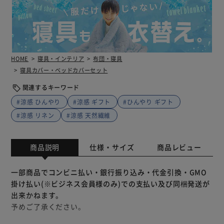
HOME
寝具・インテリア
布団・寝具
寝具カバー・ベッドカバーセット
関連するキーワード
#涼感 ひんやり
#涼感 ギフト
#ひんやり ギフト
#涼感 リネン
#涼感 天然繊維
商品説明
仕様・サイズ
商品レビュー
一部商品でコンビニ払い・銀行振り込み・代金引換・GMO
掛け払い(※ビジネス会員様のみ)での支払い及び同梱発送が
出来かねます。
予めご了承ください。