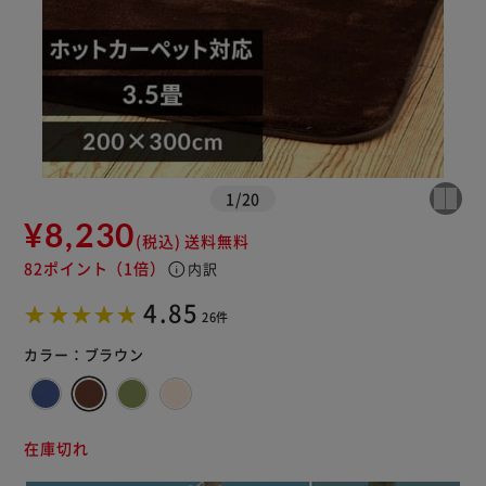
1
/
20
¥8,230
(税込)
送料無料
82ポイント
（1倍）
info
内訳
4.85
26件
カラー：
ブラウン
在庫切れ