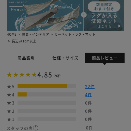
HOME
寝具・インテリア
カーペット・ラグ・マット
長辺241cm以上
商品説明
仕様・サイズ
商品レビュー
4.85
26件
5
22件
4
4件
3
0件
2
0件
1
0件
0件
スタッフの声