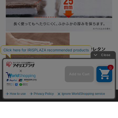
mail_outline
在庫切れ
入荷したらメールでお知らせ
HOME
探す
ログイン
お気に入り
お知らせ
カートに商品を追加しました