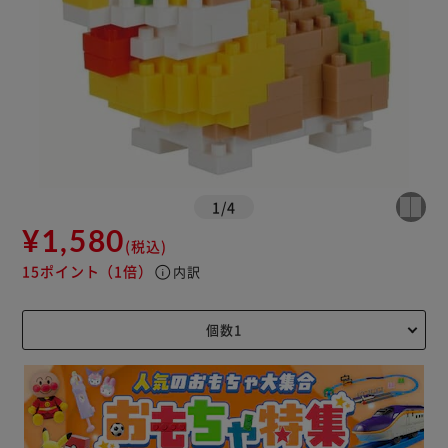
1
/
4
¥1,580
(税込)
15ポイント
（1倍）
info
内訳