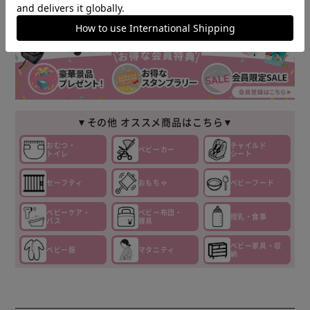
▼その他 オススメ商品はこちら▼
おむつ・
チャイルド
ベビーカー
トイレ
シート
セーフティ
おもちゃ
ベビーフード
ベビーケア・
ベビー布団・
授乳・食事
バス
寝具
ベビー家具・収
ベビー服
マタニティ
納