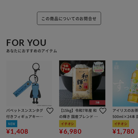
この商品についてのお問合せ
FOR YOU
あなたにおすすめのアイテム
パペットスンスンタグ
【15kg】令和7年産 和
アイリスのお茶
付きフィギュアキーホ
の輝き 国産ブレンド 5
500ml×24本
ルダー スンスン
kg×3袋
100％使用
NEW
イチオシ
イチオシ
¥1,408
¥6,980
¥1,780