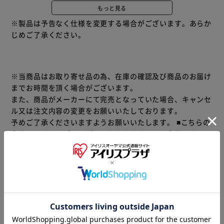
ナノブロック未経験者でも簡単に組み立てることができま
もっと見る
す。
※製品は予告なく仕様を変更する場合がございます。あらか
じめご了承ください。
※当商品はお取り寄せ品の為、在庫の確認及び商品のお届け
までお時間を頂く場合がございます。
また、商品がメーカーにて完売となっていた場合、キャンセ
ル又は注文内容の変更をお願いいたしております。
予めご了承くださいますようお願いいたします。
■こちらの
商品はアイリスプラザがセレクトしたオススメ商品です。
（ご注意）
数量限定商品はご注文が完了しても完売になる場合がござい
ます。ご注文をいただいた後にお断りさせていただく場合が
ございますのでなにとぞご了承ください。
商品情報