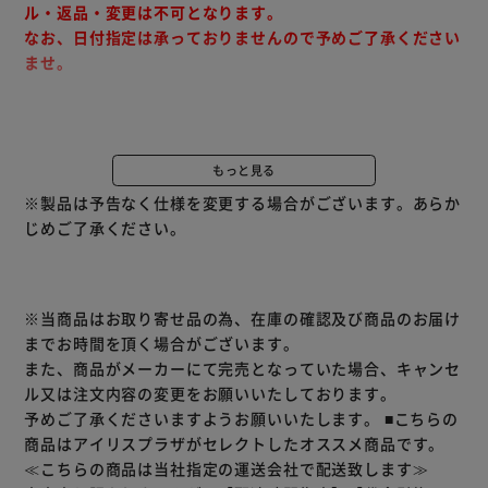
ル・返品・変更は不可となります。
なお、日付指定は承っておりませんので予めご了承ください
ませ。
※北海道・大島（東京都）・八丈島（東京都）・奄美大島
（鹿児島県）・沖縄本島・宮古島、石垣島（沖縄県）へのお
もっと見る
届けは別途運賃を頂戴する場合がございます。ご注文受付後
※製品は予告なく仕様を変更する場合がございます。あらか
改めてご案内いたしますので、予めご了承くださいませ。
じめご了承ください。
天然木ならではの個性豊かな表情が楽しめる、ウッドブライ
ンドです。
取り付け簡単なワンタッチブラケットを採用。
※当商品はお取り寄せ品の為、在庫の確認及び商品のお届け
昇降コードと操作棒が分かれているのでもたつかずに操作が
までお時間を頂く場合がございます。
可能、セパレートタイプは左右別々に操作できるので片側の
また、商品がメーカーにて完売となっていた場合、キャンセ
み開けたりすることもできます。
ル又は注文内容の変更をお願いいたしております。
スラットをつなぐラダー仕様が2タイプあり、カラーと合わ
予めご了承くださいますようお願いいたします。
■こちらの
せてお好きな組合せをお選び頂けます。
商品はアイリスプラザがセレクトしたオススメ商品です。
・コードタイプ：テープがないスタンダードタイプで、スッ
≪こちらの商品は当社指定の運送会社で配送致します≫