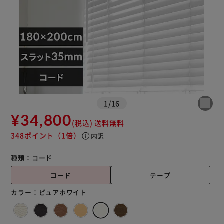
1
/
16
¥34,800
(税込)
送料無料
348ポイント
（1倍）
info
内訳
種類：
コード
コード
テープ
カラー：
ピュアホワイト