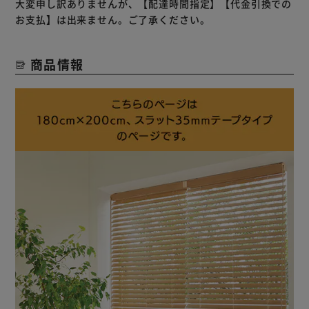
キリ畳むことが出来ます。
大変申し訳ありませんが、【配達時間指定】【代金引換での
・テープタイプ：コードを隠すテープが付いているので、穴
お支払】は出来ません。ご了承ください。
からの光漏れが軽減されます。
商品情報