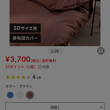
1
/
20
¥3,700
(税込)
送料無料
37ポイント
（1倍）
info
内訳
4
1件
カラー：
ブラウン