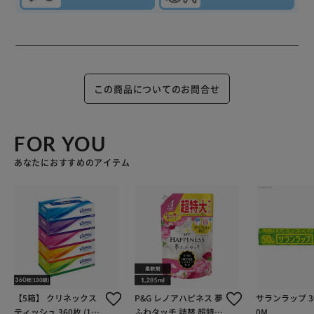
この商品についてのお問合せ
FOR YOU
あなたにおすすめのアイテム
【5箱】 クリネックス
P&G レノアハピネス 夢
サランラップ 3
ティッシュ 360枚 (180
ふわタッチ 詰替 超特大
0M