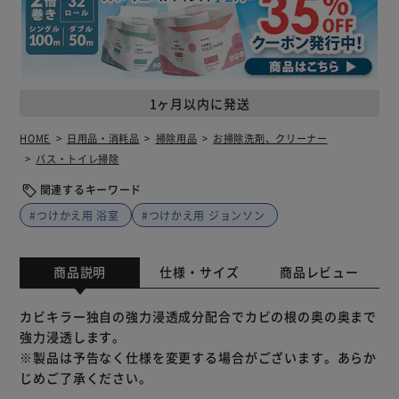
1ヶ月以内に発送
HOME
日用品・消耗品
掃除用品
お掃除洗剤、クリーナー
バス・トイレ掃除
関連するキーワード
#つけかえ用 浴室
#つけかえ用 ジョンソン
商品説明
仕様・サイズ
商品レビュー
カビキラー独自の強力浸透成分配合でカビの根の奥の奥まで
強力浸透します。
※製品は予告なく仕様を変更する場合がございます。あらか
じめご了承ください。