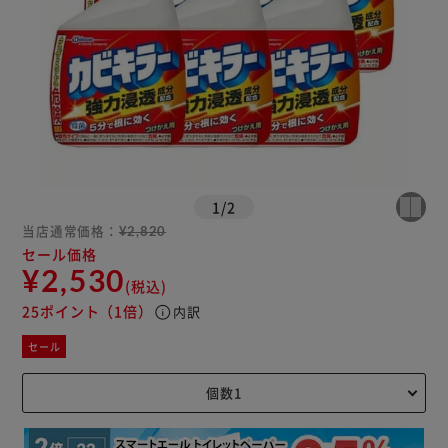
1
/
2
当店通常価格：
¥2,820
セール価格
¥2,530
(税込)
25ポイント
（1倍）
info
内訳
セール