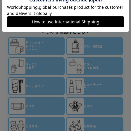
▼その他 商品はこちら▼
ティッシュ・
トイレット
洗剤・柔軟剤
ペーパー
キッチン
バス・
消耗品
トイレ用品
ビューティー
オーラルケア
ケア
マスク
虫対策
生理用品
介護用品