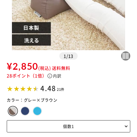
※ご確認ください
カートに入れる
購入手続きへ
1
/
13
¥2,850
(税込)
送料無料
28ポイント
（1倍）
info
内訳
4.48
21件
カラー：
グレー×ブラウン