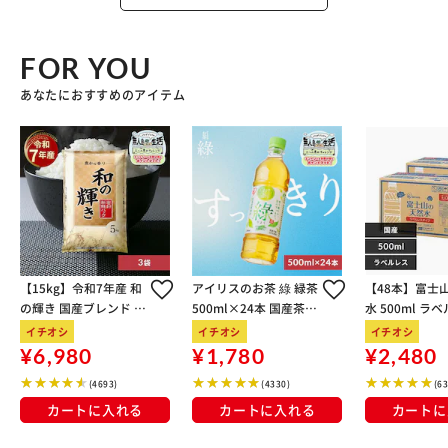
FOR YOU
あなたにおすすめのアイテム
【15kg】令和7年産 和
アイリスのお茶 綠 緑茶
【48本】富士
の輝き 国産ブレンド 5
500ml×24本 国産茶葉
水 500ml ラ
kg×3袋
100％使用
イチオシ
イチオシ
イチオシ
¥6,980
¥1,780
¥2,480
(4693)
(4330)
(6
カートに入れる
カートに入れる
カートに