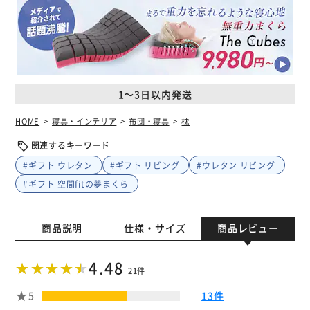
1～3日以内発送
HOME
寝具・インテリア
布団・寝具
枕
関連するキーワード
#ギフト ウレタン
#ギフト リビング
#ウレタン リビング
#ギフト 空間fitの夢まくら
商品説明
仕様・サイズ
商品レビュー
4.48
21件
5
13件