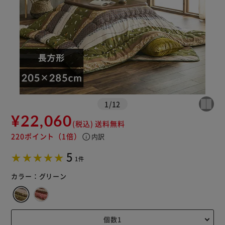
1
/
12
¥22,060
(税込)
送料無料
220ポイント
（1倍）
info
内訳
5
1件
カラー：
グリーン