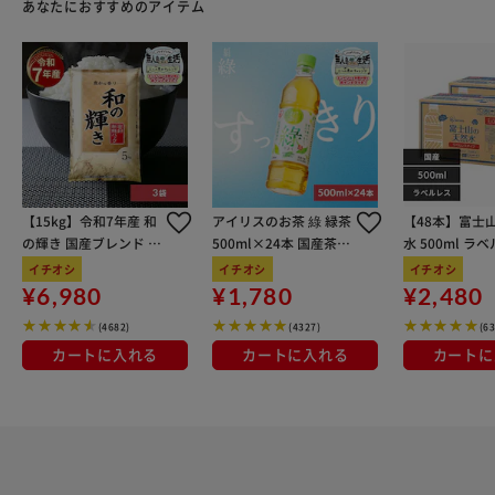
あなたにおすすめのアイテム
【15kg】令和7年産 和
アイリスのお茶 綠 緑茶
【48本】富士
の輝き 国産ブレンド 5
500ml×24本 国産茶葉
水 500ml ラ
kg×3袋
100％使用
イチオシ
イチオシ
イチオシ
¥6,980
¥1,780
¥2,480
(4682)
(4327)
(6
カートに入れる
カートに入れる
カートに