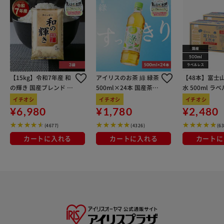
【15kg】令和7年産 和
アイリスのお茶 綠 緑茶
【48本】富士
の輝き 国産ブレンド 5
500ml×24本 国産茶葉
水 500ml ラ
kg×3袋
100％使用
イチオシ
イチオシ
イチオシ
¥6,980
¥1,780
¥2,480
(4677)
(4326)
(6
カートに入れる
カートに入れる
カートに