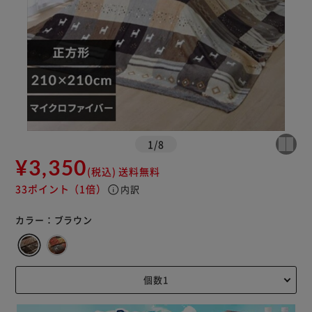
1
/
8
¥3,350
(税込)
送料無料
33ポイント
（1倍）
info
内訳
カラー：
ブラウン