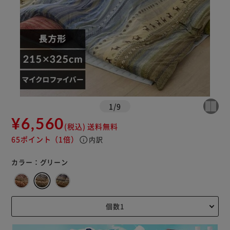
1
/
9
¥6,560
(税込)
送料無料
65ポイント
（1倍）
info
内訳
カラー：
グリーン