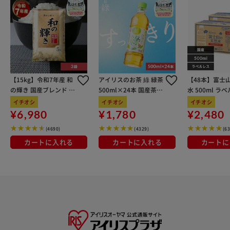
【15kg】令和7年産 和
アイリスのお茶 綠 緑茶
【48本】富士
の輝き 国産ブレンド 5
500ml×24本 国産茶葉
水 500ml ラ
kg×3袋
100％使用
イチオシ
イチオシ
イチオシ
¥6,980
¥1,780
¥2,480
(4690)
(4329)
(6
カートに入れる
カートに入れる
カートに