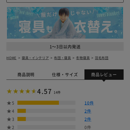
1～3日以内発送
HOME
寝具・インテリア
布団・寝具
冬物寝具
羽毛布団
商品説明
仕様・サイズ
商品レビュー
4.57
14件
5
10件
4
2件
3
2件
2
0件