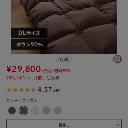
1
/
20
¥29,800
(税込)
送料無料
298ポイント
（1倍）
info
内訳
4.57
14件
カラー：
ブラウン