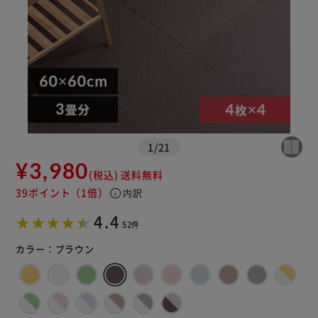
カートに入れる
購入手続きへ
1
/
21
¥3,980
(税込)
送料無料
39ポイント
（1倍）
info
内訳
4.4
52件
カラー：
ブラウン