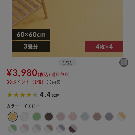
1
/
21
¥3,980
(税込)
送料無料
39ポイント
（1倍）
info
内訳
4.4
52件
カラー：
イエロー