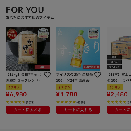
FOR YOU
あなたにおすすめのアイテム
【15kg】令和7年産 和
アイリスのお茶 綠 緑茶
【48本】富士
の輝き 国産ブレンド 5
500ml×24本 国産茶葉
水 500ml ラ
kg×3袋
100％使用
イチオシ
イチオシ
イチオシ
¥6,980
¥1,780
¥2,480
(4677)
(4326)
(6
カートに入れる
カートに入れる
カートに