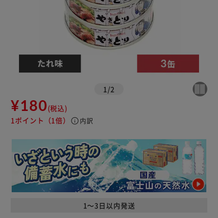
1
/
2
¥180
(税込)
1ポイント
（1倍）
info
内訳
1～3日以内発送