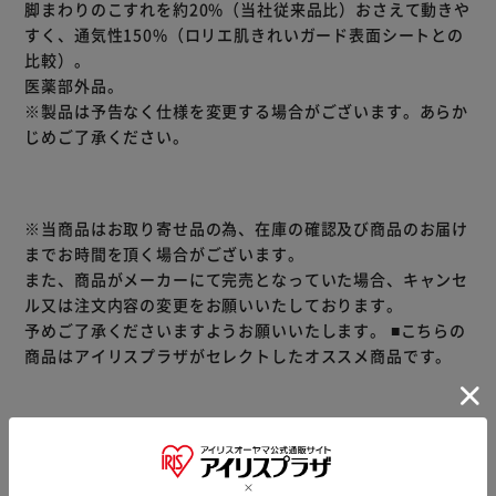
脚まわりのこすれを約20%（当社従来品比）おさえて動きや
すく、通気性150%（ロリエ肌きれいガード表面シートとの
比較）。
医薬部外品。
※製品は予告なく仕様を変更する場合がございます。あらか
じめご了承ください。
※当商品はお取り寄せ品の為、在庫の確認及び商品のお届け
までお時間を頂く場合がございます。
また、商品がメーカーにて完売となっていた場合、キャンセ
ル又は注文内容の変更をお願いいたしております。
予めご了承くださいますようお願いいたします。
■こちらの
商品はアイリスプラザがセレクトしたオススメ商品です。
商品情報
▼ 食品・飲料おすすめ ▼