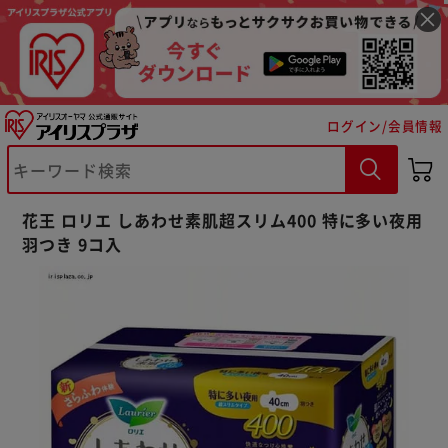
ログイン/会員情報
※ご確認ください
花王 ロリエ しあわせ素肌超スリム400 特に多い夜用
羽つき 9コ入
カートに入れる
購入手続きへ