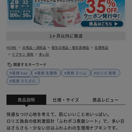
1ヶ月以内に発送
HOME
日用品・消耗品
衛生日用品・衛生医療品
生理用品
ナプキン 夜用
多い日
関連するキーワード
#夜用 kao
#夜用 生理用
#夜用 スリム
#ロリエ 夜用
#夜用 さらさら
商品説明
仕様・サイズ
商品レビュー
快適なつけ心地を考えて、肌にいいことめいっぱい。
ロリエ独自の低刺激設計「ふわポコ表面シート」で、多い日
はさらさら・少ない日はふわふわの生理用ナプキンです。