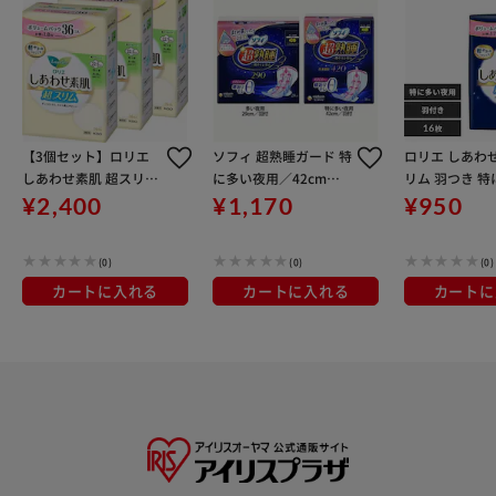
【3個セット】ロリエ
ソフィ 超熟睡ガード 特
ロリエ しあわ
しあわせ素肌 超スリム
に多い夜用／42cm／
リム 羽つき 
多い昼用 羽つき 36コ
羽付
用(40cm)16コ
¥2,400
¥1,170
¥950
入
(0)
(0)
(0)
カートに入れる
カートに入れる
カートに