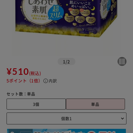
1
/
2
¥510
(税込)
5ポイント
（1倍）
info
内訳
セット数：
単品
3個
単品