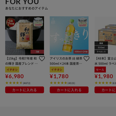
FOR YOU
あなたにおすすめのアイテム
【15kg】令和7年産 和
アイリスのお茶 綠 緑茶
【48本】富士
の輝き 国産ブレンド 5
500ml×24本 国産茶葉
水 500ml ラ
kg×3袋
100％使用
イチオシ
イチオシ
セール
¥6,980
¥1,780
¥1,980
(4672)
(4323)
(6
カートに入れる
カートに入れる
カートに