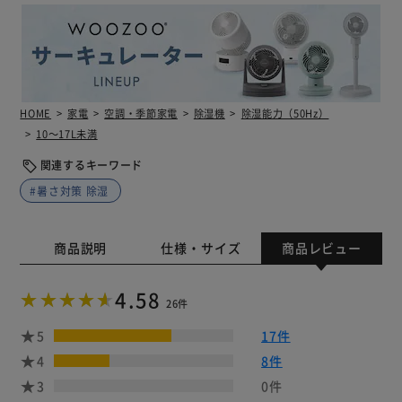
HOME
家電
空調・季節家電
除湿機
除湿能力（50Hz）
10～17L未満
関連するキーワード
#暑さ対策 除湿
商品説明
仕様・サイズ
商品レビュー
4.58
26件
5
17件
4
8件
3
0件