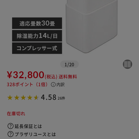
1
/
20
¥32,800
(税込)
送料無料
※ご確認ください
328ポイント
（1倍）
info
内訳
4.58
カートに入れる
購入手続きへ
26件
在庫切れ
延長保証とは
プラザリユースとは