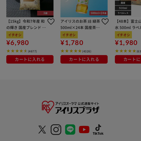
【15kg】令和7年産 和
アイリスのお茶 綠 緑茶
【48本】富士
の輝き 国産ブレンド 5
500ml×24本 国産茶葉
水 500ml ラ
kg×3袋
100％使用
イチオシ
イチオシ
イチオシ
¥6,980
¥1,780
¥1,980
(4677)
(4326)
(6
カートに入れる
カートに入れる
カートに