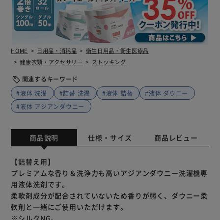
HOME
日用品・消耗品
衛生日用品・衛生医療品
健康衣類・アクセサリー
ストッキング
関連するキーワード
#液体 洗濯
#詰替 洗濯
#液体 詰替
#液体 ダウニー
#液体 アジアンダウニー
商品説明
仕様・サイズ
商品レビュー
【詰替え用】
プレミアムな香り＆洗浄力も高いアジアンダウニー洗濯機専
用液体洗剤です。
柔軟剤成分が配合されていないため香りが弱く、ダウニー柔
軟剤と一緒にご使用いただけます。
※シルクNG。