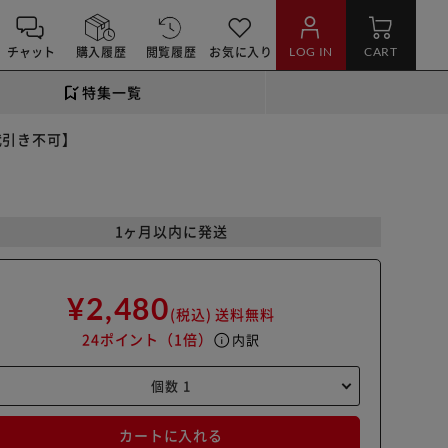
チャット
購入履歴
閲覧履歴
お気に入り
LOG IN
CART
特集一覧
代引き不可】
1ヶ月以内に発送
¥2,480
(税込)
送料無料
24ポイント
（1倍）
info
内訳
カートに入れる