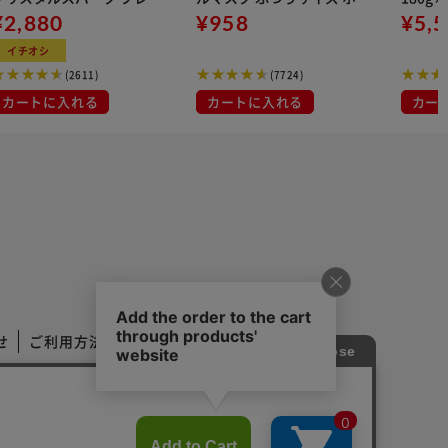
 500ml
¥2,880
イト 大容量 DISPOSABLE
¥958
¥5,
マスク プリーツマスク 不織
イチオシ
布
(2611)
(7724)
カートに入れる
カートに入れる
カー
せ
ご利用方法
ご利用規約