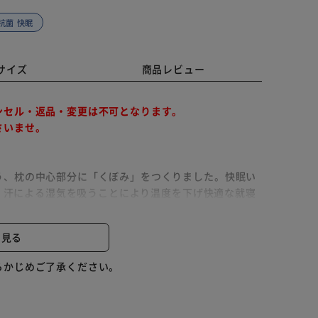
抗菌 快眠
サイズ
商品レビュー
ンセル・返品・変更は不可となります。
さいませ。
う、枕の中心部分に「くぼみ」をつくりました。快眠い
い。汗による湿気を吸うことにより温度を下げ快適な就寝
なる化学物質を90%以上抑えます。などがあります。
らかく、すべすべしたとした肌触りです。中材には低反
と見る
リにくく、型崩れしにくいのが特長です。い草の表面に
青森県のヒバの木から抽出した「ヒバ油」をメーカー独
らかじめご了承ください。
、ヒノキチオールという天然物質としては極めて抗菌性
が進められています。