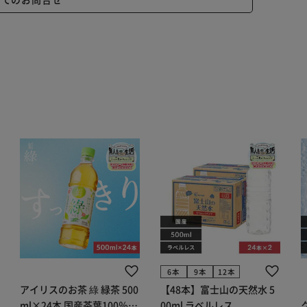
6本
9本
12本
アイリスのお茶 綠 緑茶 500
【48本】富士山の天然水 5
ml×24本 国産茶葉100％使
00ml ラベルレス