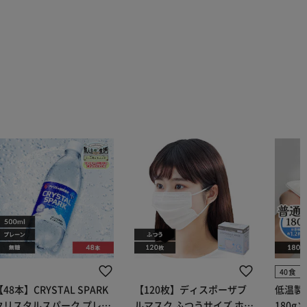
40食
【48本】CRYSTAL SPARK
【120枚】ディスポーザブ
低温製
クリスタルスパーク プレー
ルマスク ふつうサイズ ホワ
180g