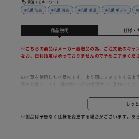
関連するキーワード
#抗菌 防臭
#抗菌 消臭
#抗菌 吸湿
#抗菌 ギフト
#
商品説明
仕様・
※こちらの商品はメーカー直送品の為、ご注文後のキャ
なお、日付指定は承っておりませんので予めご了承くだ
のイ草を使用したイ草枕です。より頭にフィットするよ
草の効能として1．綿の約2.5倍の吸湿力 2．蒸れにく
を促します。 3．汗のにおいを軽減。汗のにおいの元と
（九州産）のしなやかなイ草を使用していますので、柔
もっ
発ウレタンチップを使用しています。柔らかすぎずヘタ
天然青森ヒバ加工を施しています（抗菌・防臭効果）。
※製品は予告なく仕様を変更する場合がございます。あ
自の技術で材料や商品に加工しました。「ヒバ油」には
の高い成分が含まれ、医療や食品など多分野で利用研究