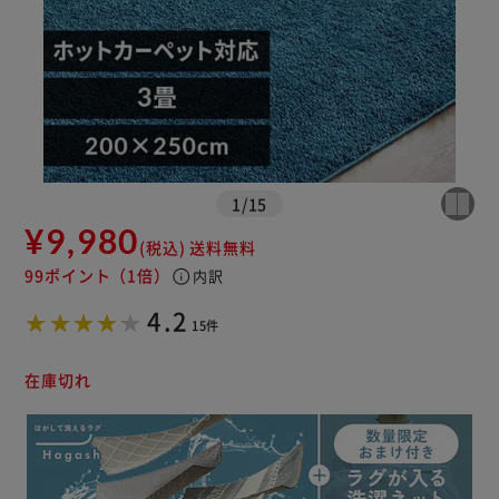
※ご確認ください
カートに入れる
購入手続きへ
1
/
15
¥9,980
(税込)
送料無料
99ポイント
（1倍）
info
内訳
4.2
15件
在庫切れ