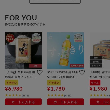
FOR YOU
あなたにおすすめのアイテム
【15kg】令和7年産 和
アイリスのお茶 綠 緑茶
【48本】富士
の輝き 国産ブレンド 5
500ml×24本 国産茶葉
水 500ml ラ
kg×3袋
100％使用
イチオシ
イチオシ
セール
¥6,980
¥1,780
¥1,980
(4672)
(4323)
(6
カートに入れる
カートに入れる
カートに