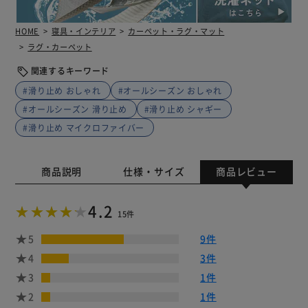
HOME
寝具・インテリア
カーペット・ラグ・マット
ラグ・カーペット
関連するキーワード
#滑り止め おしゃれ
#オールシーズン おしゃれ
#オールシーズン 滑り止め
#滑り止め シャギー
#滑り止め マイクロファイバー
商品説明
仕様・サイズ
商品レビュー
4.2
15件
5
9件
4
3件
3
1件
2
1件