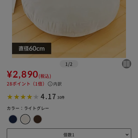
1
/
2
¥2,890
(税込)
28ポイント
（1倍）
info
内訳
4.17
30件
カラー：
ライトグレー