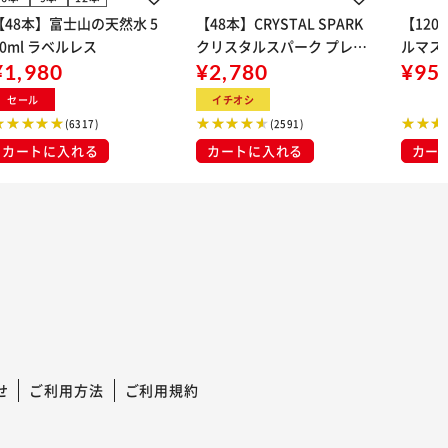
【48本】富士山の天然水 5
【48本】CRYSTAL SPARK
【12
00ml ラベルレス
クリスタルスパーク プレー
ルマス
¥1,980
ン 500ml
¥2,780
イト 大容量 DIS
¥95
マスク
セール
イチオシ
布
(6317)
(2591)
カートに入れる
カートに入れる
カー
せ
ご利用方法
ご利用規約