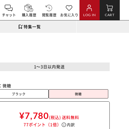
チャット
購入履歴
閲覧履歴
お気に入り
LOG IN
CART
特集一覧
1～3日以内発送
：
微糖
ブラック
微糖
¥7,780
(税込)
送料無料
77ポイント
（1倍）
info
内訳