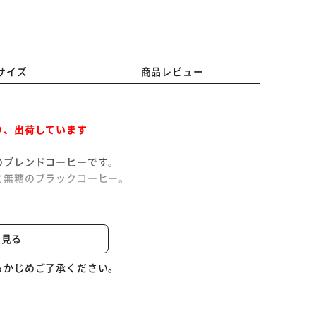
サイズ
商品レビュー
り、出荷しています
のブレンドコーヒーです。
と無糖のブラックコーヒー。
高級豆をベースに20種を使用、焙煎ブレンドしていま
と見る
を滴下し香りを強化。
にぴったりです。
らかじめご了承ください。