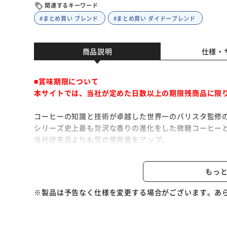
関連するキーワード
#まとめ買い ブレンド
#まとめ買い ダイドーブレンド
商品説明
仕様・
■賞味期限について
本サイトでは、当社が定めた日数以上の期限残商品に限
コーヒーの知識と技術が卓越した世界一のバリスタ監修
シリーズ史上最も贅沢な香りの進化をした微糖コーヒー
当社従来品よりも豆の使用量をアップ。
ミルクとの相性が良く、香りに厚みをもたらすブラジル産
す。
もっ
新素材のスペシャルティーコーヒー由来のアロマエキス
コーヒー本来の香りが楽しめるため、リラックスタイム
※製品は予告なく仕様を変更する場合がございます。あ