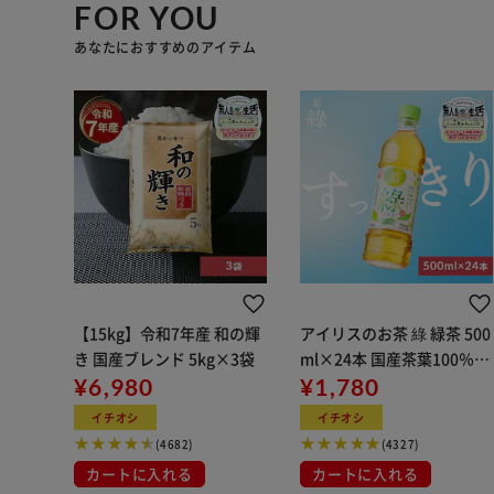
FOR YOU
あなたにおすすめのアイテム
【15kg】令和7年産 和の輝
アイリスのお茶 綠 緑茶 500
き 国産ブレンド 5kg×3袋
ml×24本 国産茶葉100％使
¥6,980
用
¥1,780
イチオシ
イチオシ
(4682)
(4327)
カートに入れる
カートに入れる