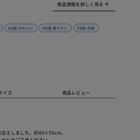
商品情報を詳しく見る
#抗菌 かわいい
#抗菌 銀イオン
#消臭 防臭
サイズ
商品レビュー
えしました。約40×50cm。
らかじめご了承ください。