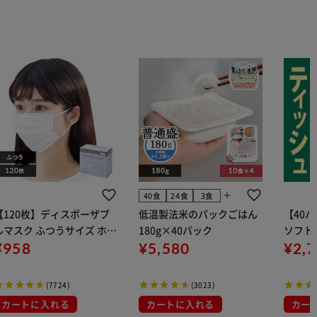
add
40食
24食
3食
【120枚】ディスポーザブ
低温製法米のパックごはん
【40
ルマスク ふつうサイズ ホワ
180g×40パック
ソフトパ
 大容量 DISPOSABLE
¥958
¥5,580
組) 5
¥2,
マスク プリーツマスク 不織
布
(7724)
(3023)
カートに入れる
カートに入れる
カー