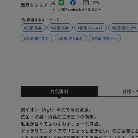
商品をシェア
X
LINE
Facebook
メール
コピー
関連するキーワード
#抗菌 防臭
#抗菌 消臭
#抗菌 おしゃれ
#抗菌 滑り止め
#消臭 銀イオン
#消臭 滑り止め
#抗菌 オカトー
商品説明
仕様・
銀イオン（Ag+）の力で毎日清潔。
抗菌・防臭・消臭加工の三つの効果。
毛足が長くてふわふわボリューム満点。
すっきりミニタイプで「ちょっと置きたい」のご要望にお応
※製品は予告なく仕様を変更する場合がございます。あ