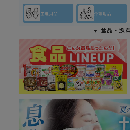
生理用品
介護用品
▼ 食品・飲