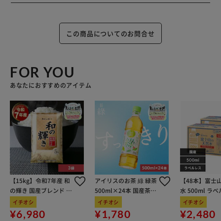
ので、ご褒美やトレーニングなどにも最適なサメジャーキー
です。
この商品についてのお問合せ
【肉巻きサメ軟骨】
無添加・無着色のおやつです。サメの栄養分がたっぷり詰ま
ったサメ軟骨にサメ肉を巻いた究極の逸品です。
FOR YOU
あなたにおすすめのアイテム
【サメ軟骨＆サーモンスティック】
食べやすく、また手でちぎって与えることができる、サメ軟
骨を細かく砕いてサーモンとともに焼き上げたスティックタ
イプ。
スティック状で食べやすいので、超小型犬や歯が弱くなった
シニア犬にもおすすめです。
口の小さなワンちゃん、歯が弱い、歯がないわんちゃんでも
サメの栄養分を摂取することができます。
【15kg】令和7年産 和
アイリスのお茶 綠 緑茶
【48本】富士
【サメ軟骨＆ツナスティック】
の輝き 国産ブレンド 5
500ml×24本 国産茶葉
水 500ml ラ
食べやすく、また手でちぎって与えることができる、サメ軟
kg×3袋
100％使用
イチオシ
イチオシ
イチオシ
骨を細かく砕いてツナとともに焼き上げたスティックタイ
¥6,980
¥1,780
¥2,480