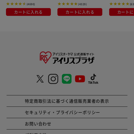
プ。
(4690)
(4329)
(6
スティック状で食べやすいので、超小型犬や歯が弱くなった
カートに入れる
カートに入れる
カートに
シニア犬にもおすすめです。
口の小さなワンちゃん、歯が弱い、歯がないわんちゃんでも
サメの栄養分を摂取することができます。
【サメ軟骨＆レバースティック】
食べやすく、また手でちぎって与えることができる、サメ軟
骨、サメ肉、サメ肝油をバランスよく練り込んだスティック
タイプ。
スティック状で食べやすいので、超小型犬や歯が弱くなった
シニア犬にもおすすめです。
口の小さなワンちゃん、歯が弱い、歯がないわんちゃんでも
サメの栄養分を摂取することができます。
特定商取引法に基づく通信販売業者の表示
【サメ軟骨スティック】
食べやすく、また手でちぎって与えることができる、サメ軟
セキュリティ・プライバシーポリシー
骨とサメ肉を細かく砕いて焼き上げたスティックタイプ。
お問い合わせ
スティック状で食べやすいので、超小型犬や歯が弱くなった
シニア犬にもおすすめです。