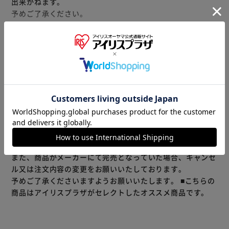
出来かねます。
予めご了承ください。
【サメジャーキー】
無添加・無着色のハードタイプおやつです。
高タンパクで旨みがたっぷり！お肉大好きというワンちゃん
もっと見る
におすすめです。
※製品は予告なく仕様を変更する場合がございます。あらか
じめご了承ください。
【サメジャーキー小粒】
サメジャーキーのひとくちサイズ版。
無添加・無着色のハードタイプおやつをひとくちサイズにカ
ットしてあります。
※当商品はお取り寄せ品の為、在庫の確認及び商品のお届け
高タンパクで旨みがたっぷり！お肉大好きというワンちゃん
までお時間を頂く場合がございます。
におすすめです。
また、商品がメーカーにて完売となっていた場合、キャンセ
ル又は注文内容の変更をお願いいたしております。
【サメジャーキーソフトチップ】
予めご了承くださいますようお願いいたします。
■こちらの
サメジャーキーチップタイプ
商品はアイリスプラザがセレクトしたオススメ商品です。
お客様からのご要望をもとに商品化した、一口サイズの食べ
やすい無添加・無着色おやつです。
丸飲みしてしまっても心配ない一口サイズの細切れタイプな