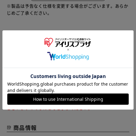
・キーバーの可動範囲がアップし、ゴールキックも可能に
※製品は予告なく仕様を変更する場合がございます。あらか
じめご了承ください。
[セット内容]
スタジアム本体1個、フィールダー人形10体、ゴールキーパ
ー人形2体、ボール2個、ゴール2個、スローインユニット1
個、スコアボード1個、台座脚4個、カスタムシール1枚、取
※当商品はお取り寄せ品の為、在庫の確認及び商品のお届け
扱説明書1部
までお時間を頂く場合がございます。
また、商品がメーカーにて完売となっていた場合、キャンセ
著作権：(C) JFA
ル又は注文内容の変更をお願いいたしております。
予めご了承くださいますようお願いいたします。
■こちらの
商品はアイリスプラザがセレクトしたオススメ商品です。
（ご注意）
数量限定商品はご注文が完了しても完売になる場合がござい
ます。ご注文をいただいた後にお断りさせていただく場合が
ございますのでなにとぞご了承ください。
商品情報