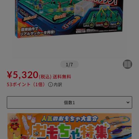
1
/
7
¥5,320
(税込)
送料無料
53ポイント
（1倍）
info
内訳