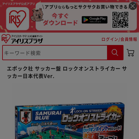
ログイン/会員情報
※ご確認ください
エポック社 サッカー盤 ロックオンストライカー サ
カートに入れる
購入手続きへ
ッカー日本代表Ver.