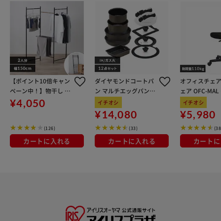
【ポイント10倍キャン
ダイヤモンドコートパ
オフィスチェア
ペーン中！】物干し 室
ン マルチエッグパン入
ェア OFC-MA
内用 折りたたみ式 3連
り 12点セット IHガス
ン
¥4,050
イチオシ
イチオシ
OTM-150R ブラック 一
火対応 MEGI-12S ブラ
¥14,080
¥5,980
人暮らしにオススメ
ウンメタリック
(126)
(33)
(38
カートに入れる
カートに入れる
カートに