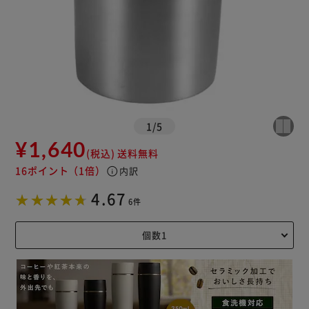
1
/
5
¥1,640
(税込)
送料無料
16ポイント
（1倍）
info
内訳
4.67
6件