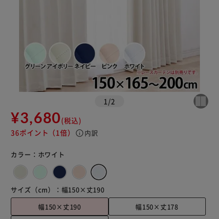
1
/
2
¥3,680
(税込)
36ポイント
（1倍）
info
内訳
カラー：
ホワイト
サイズ（cm）：
幅150×丈190
幅150×丈190
幅150×丈178