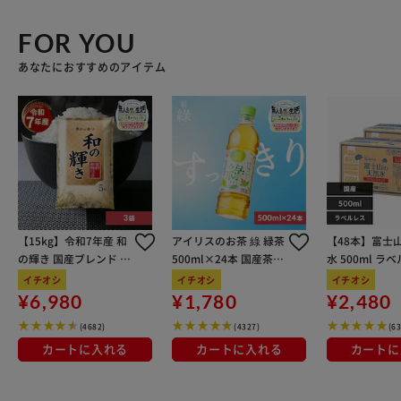
FOR YOU
あなたにおすすめのアイテム
【15kg】令和7年産 和
アイリスのお茶 綠 緑茶
【48本】富士
の輝き 国産ブレンド 5
500ml×24本 国産茶葉
水 500ml ラ
kg×3袋
100％使用
イチオシ
イチオシ
イチオシ
¥6,980
¥1,780
¥2,480
(4682)
(4327)
(6
カートに入れる
カートに入れる
カートに