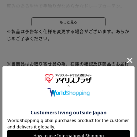
厚みのある生地で手触りがなめらかなドレープカーテン。
日差しをしっかりと遮る1級遮光なので、朝までぐっすりと
眠りたい人におすすめ。
もっと見る
夏は遮熱・冬は保温と冷暖房の効果を高め、節電が期待でき
※製品は予告なく仕様を変更する場合がございます。あらか
ます。
じめご了承ください。
美しいドレープを保つ形状記憶加工♪
フック付きなのでご購入頂いたその日からお使いいただけま
す。
ウォッシャブル機能でお手入れも簡単！
※当商品はお取り寄せ品の為、在庫の確認及び商品のお届け
※レースカーテンは別売りです。
までお時間を頂く場合がございます。
※こちらの商品はお取り寄せ商品のため、初期不良以外の返
また、商品がメーカーにて完売となっていた場合、キャンセ
品・交換は承れませんので、あらかじめご了承ください。
ル又は注文内容の変更をお願いいたしております。
予めご了承くださいますようお願いいたします。
■こちらの
商品はアイリスプラザがセレクトしたオススメ商品です。
≪こちらの商品は当社指定の運送会社で配送致します≫
大変申し訳ありませんが、【配達時間指定】【代金引換での
お支払】は出来ません。ご了承ください。