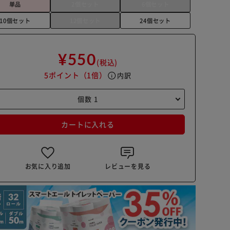
単品
2個セット
6個セット
10個セット
12個セット
24個セット
¥550
(税込)
5ポイント
（1倍）
info
内訳
カートに入れる
お気に入り追加
レビューを見る