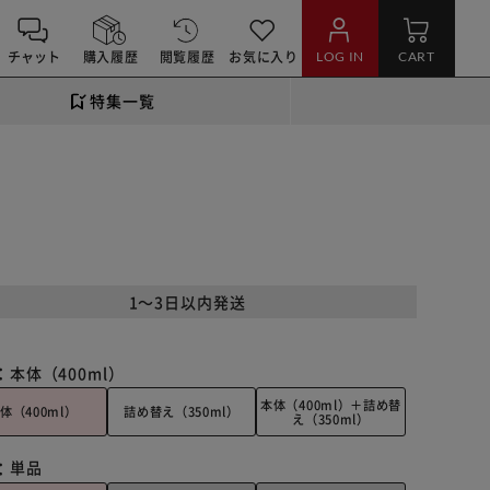
チャット
購入履歴
閲覧履歴
お気に入り
LOG IN
CART
特集一覧
1～3日以内発送
：
本体（400ml）
本体（400ml）＋詰め替
体（400ml）
詰め替え（350ml）
え（350ml）
：
単品