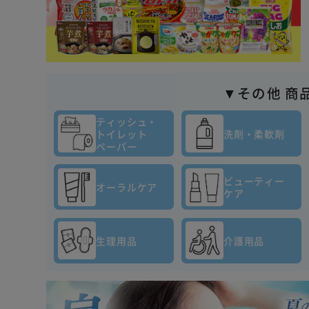
▼その他 商
ティッシュ・
トイレット
洗剤・柔軟剤
ペーパー
ビューティー
オーラルケア
ケア
生理用品
介護用品