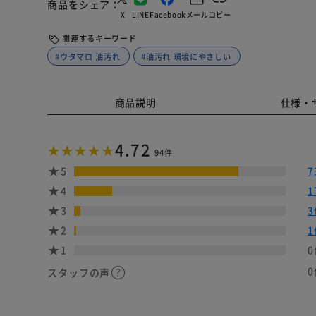
商品をシェア
X
LINE
Facebook
メール
コピー
関連するキーワード
#ウタマロ 油汚れ
#油汚れ 環境にやさしい
商品説明
仕様・
4.72
94件
5
7
4
1
3
3
2
1
1
0
0
スタッフの声