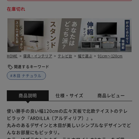
在庫切れ
HOME
寝具・インテリア
テレビ台
幅で選ぶ
91cm～120cm
関連するキーワード
#木目 ナチュラル
商品説明
仕様・サイズ
商品レビュー
使い勝手の良い幅120cmの広々天板で北欧テイストのテレ
ビラック『ARDILLA（アルディリア）』。
丸みのあるデザインと木目が美しいシンプルなデザインでど
んなお部屋にもピッタリ。