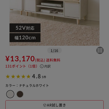
1
/
16
¥13,170
(税込)
送料無料
131ポイント
（1倍）
info
内訳
4.8
5件
カラー：
ナチュラルホワイト
AR試し置き