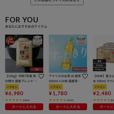
FOR YOU
あなたにおすすめのアイテム
【15kg】令和7年産 和
アイリスのお茶 綠 緑茶
【48本】富士
の輝き 国産ブレンド 5
500ml×24本 国産茶葉
水 500ml ラ
kg×3袋
100％使用
イチオシ
イチオシ
イチオシ
¥6,980
¥1,780
¥2,480
(4690)
(4329)
(6
カートに入れる
カートに入れる
カートに