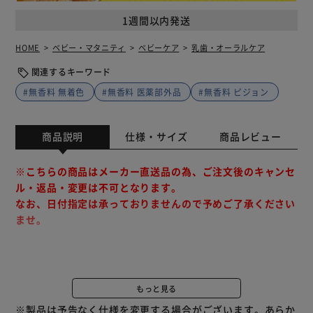
1週間以内発送
HOME
ベビー・マタニティ
ベビーケア
乳歯・オーラルケア
関連するキーワード
#無香料 無着色
#無香料 医薬部外品
#無香料 ピジョン
商品説明
仕様・サイズ
商品レビュー
※こちらの商品はメーカー直送品の為、ご注文後のキャンセ
ル・返品・変更は不可となります。
なお、日付指定は承っておりませんので予めご了承ください
ませ。
歯質を強化し虫歯の発生及び進行を予防する、ジェル状歯磨
きです。
もっと見る
薬用成分フッ素と、食品にも使われている成分でつくられて
※製品は予告なく仕様を変更する場合がございます。あらか