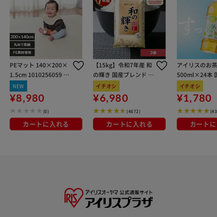
PEマット 140×200×
【15kg】令和7年産 和
アイリスのお茶
1.5cm 1010256059 グ
の輝き 国産ブレンド 5
500ml×24本
レー×ベージュ
kg×3袋
100％使用
NEW
イチオシ
イチオシ
¥8,980
¥6,980
¥1,780
(0)
(4672)
(4
カートに入れる
カートに入れる
カートに