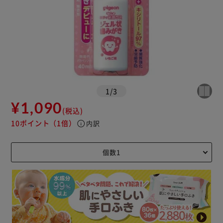
1
/
3
¥1,090
(税込)
10ポイント
（1倍）
info
内訳