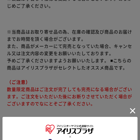
います。
じめご了承ください。
お子様が嫌がらず使いやすい、キシリトールの自然な甘さ。
無香料・無着色、ノンミント。
研磨剤を使用していない為、乳歯を傷つけません。
発泡剤無配合の為、泡立つ事なくすみずみまで丁寧に磨けま
※当商品はお取り寄せ品の為、在庫の確認及び商品のお届け
す。
までお時間を頂く場合がございます。
お子様の虫歯対策にお役立て下さい。
また、商品がメーカーにて完売となっていた場合、キャンセ
医薬部外品。
ル又は注文内容の変更をお願いいたしております。
予めご了承くださいますようお願いいたします。
■こちらの
商品はアイリスプラザがセレクトしたオススメ商品です。
（ご注意）
数量限定商品はご注文が完了しても完売になる場合がござい
ます。ご注文をいただいた後にお断りさせていただく場合が
ございますのでなにとぞご了承ください。
商品情報
▼ 食品・飲料おすすめ ▼