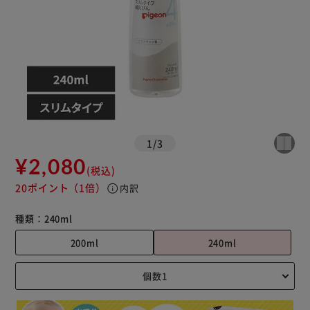
1
/
3
¥2,080
(税込)
20ポイント
（1倍）
info
内訳
種類：
240ml
200ml
240ml