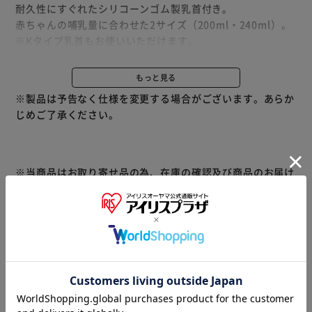
耐久性にすぐれたシリコーンゴム製乳首付き。
赤ちゃんの哺乳量に合わせた2サイズ（200ml・240ml）。
※Kタイプ乳首もお使いいただけます。
【スリムタイプ乳首ラインナップ】
もっと見る
◆S（丸穴）0ヵ月～
※製品は予告なく仕様を変更する場合がございます。あらか
※生後すぐの赤ちゃんに
じめご了承ください。
◆M（丸穴）4ヵ月頃～
◆Y（スリーカット） 6ヵ月頃～
◆L（丸穴） 9ヵ月以上
※Yよりもっと飲みたい赤ちゃんに
※当商品はお取り寄せ品の為、在庫の確認及び商品のお届け
◆果汁用（クロスカット）
までお時間を頂く場合がございます。
※果汁などの濃いものや、繊維の多いものでもラクに飲めま
また、商品がメーカーにて完売となっていた場合、キャンセ
す。
ル又は注文内容の変更をお願いいたしております。
予めご了承くださいますようお願いいたします。
■こちらの
商品はアイリスプラザがセレクトしたオススメ商品です。
商品情報