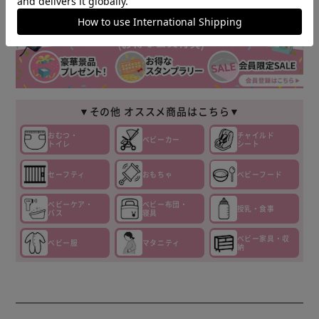
▼その他 オススメ商品はこちら▼
おむつ・
チャイルド
ベビーカー
トイレ
シート
セーフティ
おもちゃ
ベビーフード
ベビーケア・
ベビー布団・
授乳・食事
バス
寝具
ベビー家具・収
ベビー服
マタニティ
納