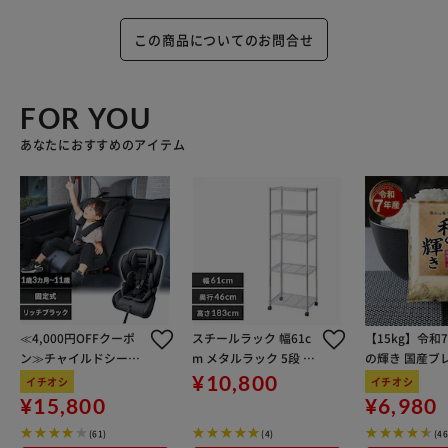
この商品についてのお問合せ
FOR YOU
あなたにおすすめのアイテム
≪4,000円OFFクーポ
スチールラック 幅61c
【15kg】令和
ン≫チャイルドシート
m メタルラック 5段 SE
の輝き 国産ブレ
ジュニアシートISOFIX
-6118JC0.1
kg×3袋
¥10,800
イチオシ
イチオシ
固定式 1歳3カ月から1
¥15,800
¥6,980
1歳 取り付け簡単 R129
(61)
(4)
(4
適合モデル 109031108