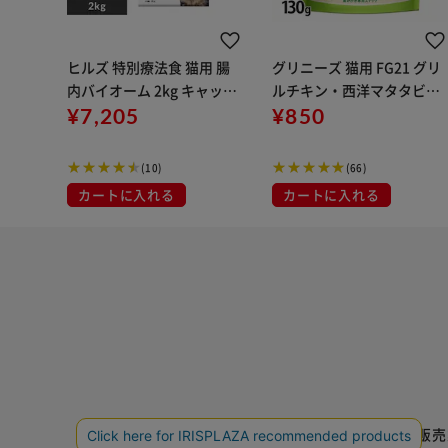
ヒルズ 特別療法食 猫用 腸
グリニーズ 猫用 FG21 グリ
内バイオーム 2kg キャット
ルチキン・西洋マタタビ風
フード ドライフード
¥7,205
味（キャットニップ）130g
¥850
(10)
(66)
カートに入れる
カートに入れる
特定商取引法に基づく通信販売