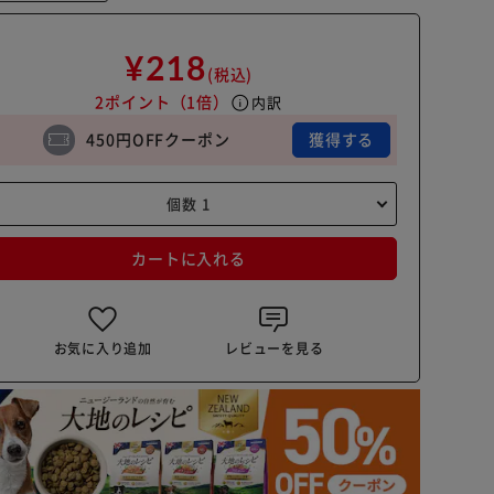
¥218
(税込)
2ポイント
（1倍）
info
内訳
450円OFFクーポン
獲得する
カートに入れる
お気に入り追加
レビューを見る