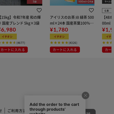
6本
【15kg】令和7年産 和の輝
アイリスのお茶 綠 緑茶 500
【48
き 国産ブレンド 5kg×3袋
ml×24本 国産茶葉100％使
00ml
¥6,980
用
¥1,780
¥1,
イチオシ
イチオシ
イチ
(4677)
(4326)
カートに入れる
カートに入れる
カー
せ
ご利用方法
ご利用規約