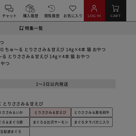
チャット
購入履歴
閲覧履歴
お気に入り
LOG IN
CART
特集一覧
やつ
AO ちゅ～る とりささみ＆甘えび 14g×4本 猫 おやつ
ゅ～る とりささみ＆甘えび 14g×4本 猫 おやつ
おやつ
1～3日以内発送
：
とりささみ＆甘えび
りささみ＆いか
とりささみ＆甘えび
とりささみ＆黒毛和牛
ぐろ＆まぐろ節
まぐろ＆贅沢サーモン
まぐろタラバガニ入り
毛玉配慮まぐろ