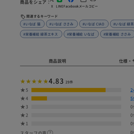
商品をシェア
X
LINE
Facebook
メール
コピー
関連するキーワード
#いなば 猫
#いなば ささみ
#いなば CIAO
#いなば 緑
#栄養補給 緑茶エキス
#栄養補給 いなば
#栄養補給 ささみ
商品説明
仕様・
4.83
29件
5
2
4
5
3
0
2
0
1
0
0
スタッフの声