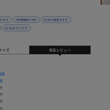
茶エキス
#栄養補給 CIAO
#CIAO 緑茶エキス
#いなば タンパク
サイズ
商品レビュー
4件
件
件
件
件
件