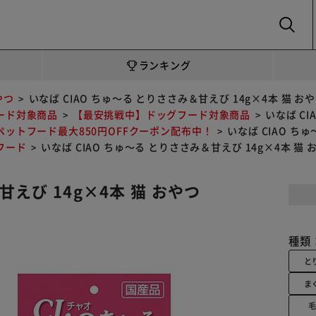
SEARCH
ランキング
やつ
いなば CIAO ちゅ～る とりささみ＆甘えび 14g×4本 猫 お
ード対象商品
【最安挑戦中】ドッグフード対象商品
いなば CI
ペットフード最大850円OFFクーポン配布中！
いなば CIAO ち
フード
いなば CIAO ちゅ～る とりささみ＆甘えび 14g×4本 猫 
甘えび 14g×4本 猫 おやつ
種類
と
ま