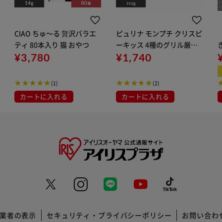
CIAO ちゅ～る 贅沢バラエ
ピュリナ モンプチ クリスピ
ティ 80本入り 猫 おやつ
ーキッス 4種のグリル厳選
¥3,780
バラエティパック 312g 猫
¥1,740
おやつ
(1)
(2)
カートに入れる
カートに入れる
業者の表示
セキュリティ・プライバシーポリシー
お問い合わ