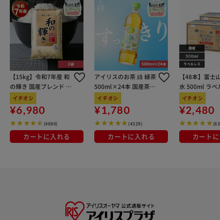
【15kg】令和7年産 和
アイリスのお茶 綠 緑茶
【48本】富士
の輝き 国産ブレンド 5
500ml×24本 国産茶葉
水 500ml ラ
kg×3袋
100％使用
イチオシ
イチオシ
イチオシ
¥6,980
¥1,780
¥2,480
(4690)
(4329)
(6
カートに入れる
カートに入れる
カートに