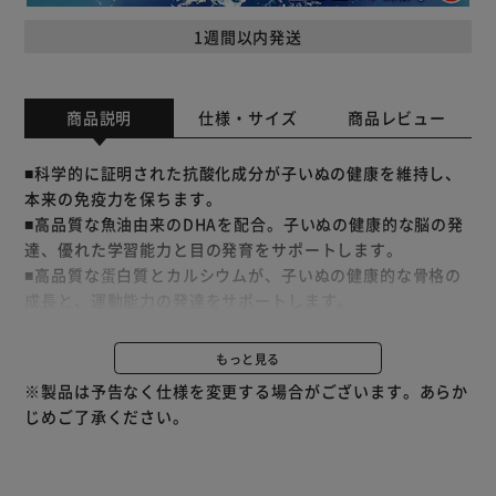
1週間以内発送
商品説明
仕様・サイズ
商品レビュー
■科学的に証明された抗酸化成分が子いぬの健康を維持し、
本来の免疫力を保ちます。
■高品質な魚油由来のDHAを配合。子いぬの健康的な脳の発
達、優れた学習能力と目の発育をサポートします。
■高品質な蛋白質とカルシウムが、子いぬの健康的な骨格の
成長と、運動能力の発達をサポートします。
■高品質な原材料を使用しているので、必要な栄養素をしっ
かり吸収。さらに食物繊維を配合し、健康的な便に配慮して
もっと見る
います。
※製品は予告なく仕様を変更する場合がございます。あらか
■成長期の子いぬの健康な筋肉の発達や、良好な体調と理想
じめご了承ください。
的な体重を維持するために欠かせない成分である高品質な蛋
白質を配合しています。
■リニューアルによりパッケージが異なる場合がございま