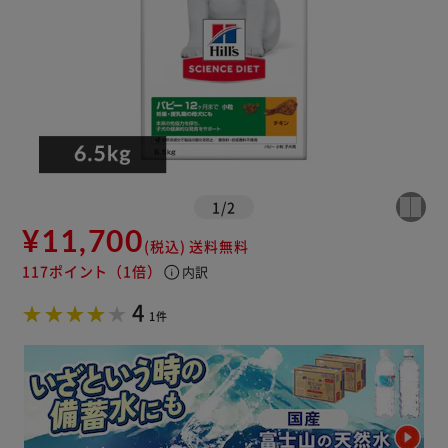
1
/
2
¥11,700
(税込)
送料無料
117ポイント
（1倍）
info
内訳
4
1件