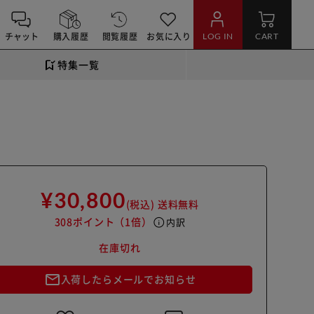
チャット
購入履歴
閲覧履歴
お気に入り
LOG IN
CART
特集一覧
¥30,800
(税込)
送料無料
308ポイント
（1倍）
info
内訳
在庫切れ
mail_outline
入荷したらメールでお知らせ