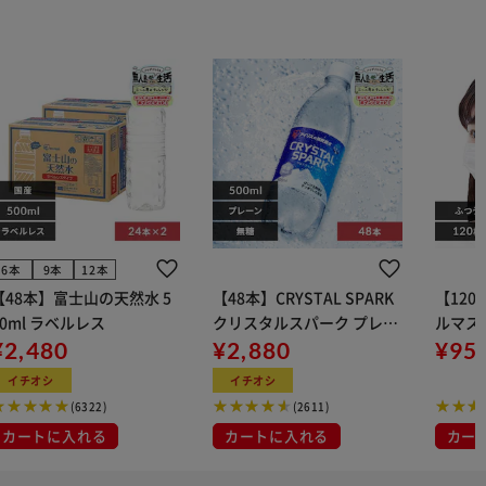
6本
9本
12本
【48本】富士山の天然水 5
【48本】CRYSTAL SPARK
【12
00ml ラベルレス
クリスタルスパーク プレー
ルマス
¥2,480
ン 500ml
¥2,880
イト 大容量 DIS
¥95
マスク
イチオシ
イチオシ
布
(6322)
(2611)
カートに入れる
カートに入れる
カー