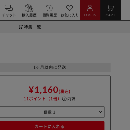
チャット
購入履歴
閲覧履歴
お気に入り
LOG IN
CART
特集一覧
1ヶ月以内に発送
¥1,160
(税込)
11ポイント
（1倍）
info
内訳
カートに入れる