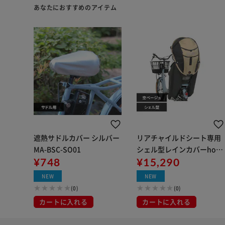
あなたにおすすめのアイテム
遮熱サドルカバー シルバー
リアチャイルドシート専用
MA-BSC-SO01
シェル型レインカバーhoro
¥748
MA-D5RG07 杢ベージュ
¥15,290
NEW
NEW
(0)
(0)
カートに入れる
カートに入れる