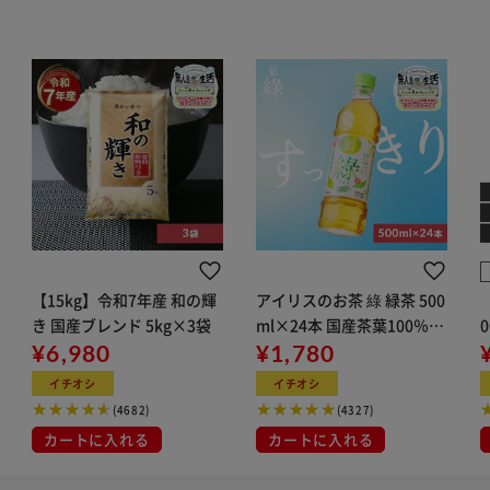
【15kg】令和7年産 和の輝
アイリスのお茶 綠 緑茶 500
き 国産ブレンド 5kg×3袋
ml×24本 国産茶葉100％使
¥6,980
用
¥1,780
イチオシ
イチオシ
(4682)
(4327)
カートに入れる
カートに入れる