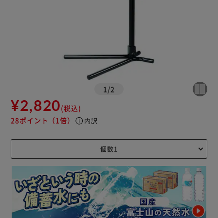
1
/
2
¥2,820
(税込)
28ポイント
（1倍）
info
内訳