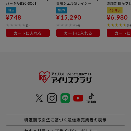
バー MA-BSC-SO01
専用シェル型レインカ
の輝き 国産ブレ
バーhoro MA-D5RG07
kg×3袋
NEW
NEW
イチオシ
杢ベージュ
¥748
¥15,290
¥6,980
(0)
(0)
(4
カートに入れる
カートに入れる
カートに
特定商取引法に基づく通信販売業者の表示
セキュリティ・プライバシーポリシー