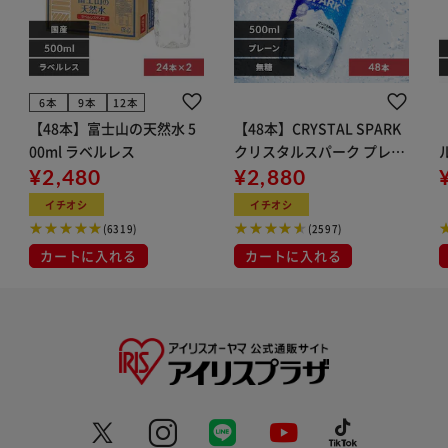
6本
9本
12本
【48本】富士山の天然水 5
【48本】CRYSTAL SPARK
00ml ラベルレス
クリスタルスパーク プレー
¥2,480
ン 500ml
¥2,880
イト
イチオシ
イチオシ
(6319)
(2597)
カートに入れる
カートに入れる