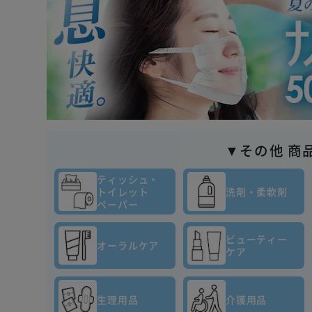
▼その他 商
ティッシュ・
トイレット
洗剤・柔軟剤
ペーパー
ビューティー
オーラルケア
ケア
生理用品
介護用品