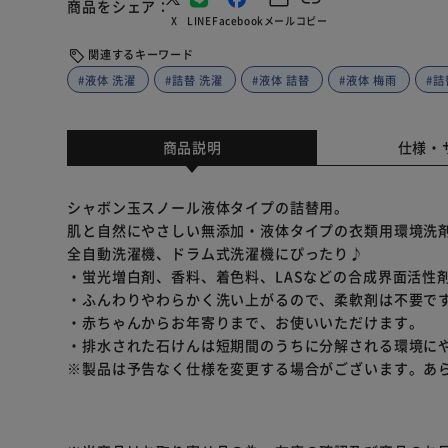
商品をシェア
X
LINE
Facebook
メール
コピー
関連するキーワード
#液体 洗濯
#詰替 洗濯
#液体 詰替
#液体 梅雨
#詰
商品説明
仕様・
シャボン玉スノール液体タイプの詰替用。
肌と自然にやさしい無添加・液体タイプの衣類用環境洗
全自動洗濯機、ドラム式洗濯機にぴったり♪
・蛍光増白剤、香料、着色料、LASなどの合成界面活性
・ふんわりやわらかく洗い上がるので、柔軟剤は不要で
・赤ちゃんからお年寄りまで、お使いいただけます。
・排水された石けんは短期間のうちに分解される環境に
※製品は予告なく仕様を変更する場合がございます。あ