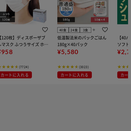
add
40食
24食
3食
【120枚】ディスポーザブ
低温製法米のパックごはん
【40
ルマスク ふつうサイズ ホワ
180g×40パック
ソフトパ
 大容量 DISPOSABLE
¥958
¥5,580
組) 5
¥2,
マスク プリーツマスク 不織
布
(7724)
(3023)
カートに入れる
カートに入れる
カー