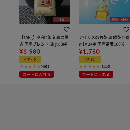
【15kg】令和7年産 和の輝
アイリスのお茶 綠 緑茶 500
き 国産ブレンド 5kg×3袋
ml×24本 国産茶葉100％使
¥6,980
用
¥1,780
イチオシ
イチオシ
(4677)
(4326)
カートに入れる
カートに入れる