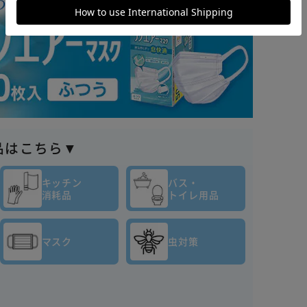
品はこちら▼
キッチン
バス・
消耗品
トイレ用品
マスク
虫対策