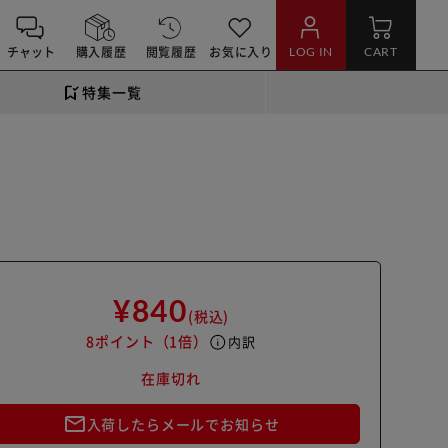
チャット
購入履歴
閲覧履歴
お気に入り
LOG IN
CART
特集一覧
¥840
(税込)
8ポイント
（1倍）
info
内訳
在庫切れ
mail_outline
入荷したらメールでお知らせ