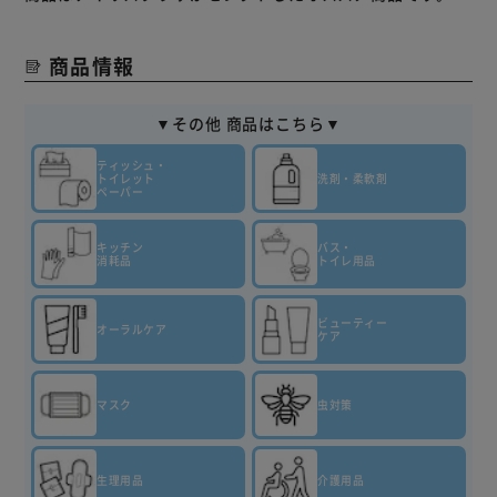
商品情報
▼その他 商品はこちら▼
ティッシュ・
トイレット
洗剤・柔軟剤
ペーパー
キッチン
バス・
消耗品
トイレ用品
ビューティー
オーラルケア
ケア
マスク
虫対策
生理用品
介護用品