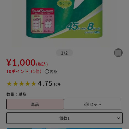
1
/
2
¥1,000
(税込)
10ポイント
（1倍）
info
内訳
4.75
16件
数量：
単品
単品
8個セット