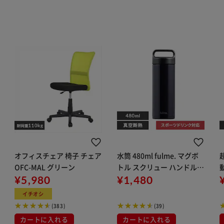
オフィスチェア 椅子 チェア
水筒 480ml fulme. マグボ
OFC-MAL グリーン
トル スクリュー ハンドル付
¥5,980
き 保冷 保温 マイボトル 真
¥1,480
空断熱 FM-SR480 グロッシ
イチオシ
ーネイビー
(383)
(39)
カートに入れる
カートに入れる