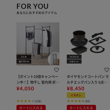
FOR YOU
あなたにおすすめのアイテム
【ポイント10倍キャンペー
ダイヤモンドコートパン マ
ン中！】物干し 室内用 折り
ルチエッグパン入り 6点セ
たたみ式 3連 OTM-150R ブ
¥4,050
ット IHガス火対応 MEGI-6S
¥8,450
ラック 一人暮らしにオスス
ブラウンメタリック
イチオシ
メ
(126)
(33)
カートに入れる
カートに入れる