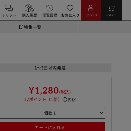
チャット
購入履歴
閲覧履歴
お気に入り
LOG IN
CART
特集一覧
1～3日以内発送
¥1,280
(税込)
12ポイント
（1倍）
info
内訳
カートに入れる