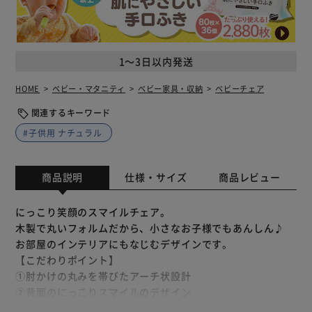
1～3日以内発送
HOME
ベビー・マタニティ
ベビー家具・収納
ベビーチェア
関連するキーワード
#子供用 ナチュラル
商品説明
仕様・サイズ
商品レビュー
にっこり笑顔のスマイルチェア。
木製で丸いフォルムだから、小さなお子様でもあんしん♪
お部屋のインテリアにもなじむデザインです。
【こだわりポイント】
①肘かけの丸みを帯びたアーチ状設計
②背面のにっこりスマイルのデザイン
③脚の裏には床のキズ防止用のフェルト付き