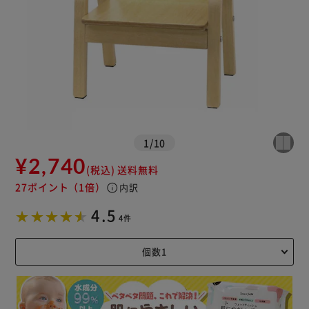
1
/
10
¥2,740
(税込)
送料無料
27ポイント
（1倍）
info
内訳
4.5
4件