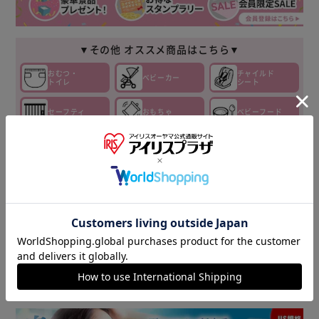
▼その他 オススメ商品はこちら▼
おむつ・
チャイルド
ベビーカー
トイレ
シート
セーフティ
おもちゃ
ベビーフード
ベビーケア・
ベビー布団・
授乳・食事
バス
寝具
ベビー家具・収
ベビー服
マタニティ
納
▼ 食品・飲料おすすめ ▼