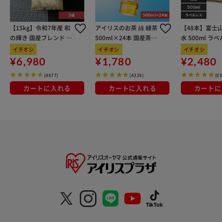
【15kg】令和7年産 和
アイリスのお茶 綠 緑茶
【48本】富士
の輝き 国産ブレンド 5
500ml×24本 国産茶葉
水 500ml ラ
kg×3袋
100％使用
イチオシ
イチオシ
イチオシ
¥6,980
¥1,780
¥2,480
(4677)
(4326)
(6
カートに入れる
カートに入れる
カートに