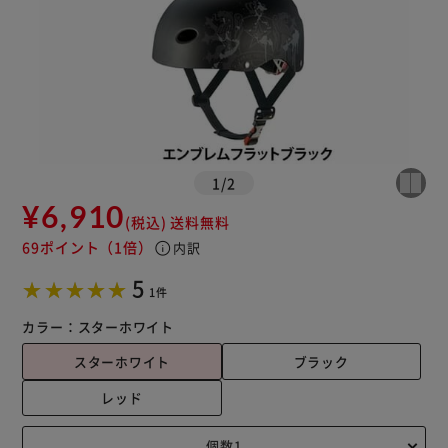
1
/
2
¥6,910
(税込)
送料無料
69ポイント
（1倍）
info
内訳
5
1件
カラー：
スターホワイト
スターホワイト
ブラック
レッド