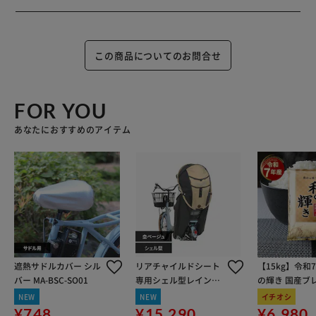
この商品についてのお問合せ
FOR YOU
あなたにおすすめのアイテム
遮熱サドルカバー シル
リアチャイルドシート
【15kg】令和
バー MA-BSC-SO01
専用シェル型レインカ
の輝き 国産ブレ
バーhoro MA-D5RG07
kg×3袋
NEW
NEW
イチオシ
杢ベージュ
¥748
¥15,290
¥6,980