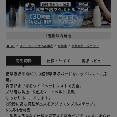
1週間以内発送
HOME
スポーツ・トラベル用品
自転車
自転車用アクセサリ
商品説明
仕様・サイズ
商品レビュー
衝撃吸収率約90%の超衝撃吸収パッドをヘッドレストに採
用。
側頭部まで守るワイドヘッドレストで安全。
ズリ落ち防止、5点式シートベルト採用。
しっかりホールドします。
2段階に高さ調整が出来るアジャスタブルステップ。
SG規格合格品
※製品は予告なく仕様を変更する場合がございます。あらか