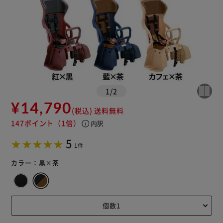
1
/
2
¥14,790
(税込)
送料無料
147ポイント
（1倍）
info
内訳
5
1件
カラー：
黒×茶