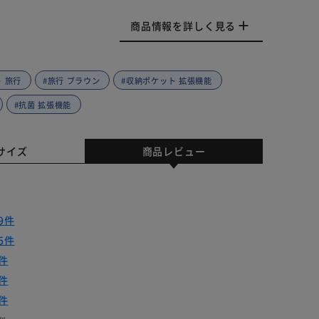
商品情報を詳しく見る
 旅行
#旅行 ブラウン
#収納ポケット 拡張機能
#抗菌 拡張機能
サイズ
商品レビュー
9件
5件
件
件
件