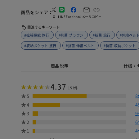
商品をシェア
X
LINE
Facebook
メール
コピー
関連するキーワード
#拡張機能 旅行
#抗菌 ブラウン
#抗菌 旅行
#伸縮ベルト
#収納ポケット 旅行
#抗菌 伸縮ベルト
#抗菌 収納ポケット
商品説明
仕様・
4.37
153件
5
8
4
4
3
9
2
6
1
4