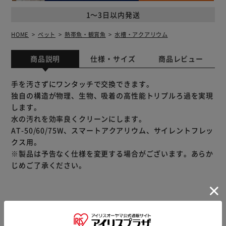
1～3日以内発送
HOME
ペット
熱帯魚・観賞魚
水槽・アクアリウム
商品説明
仕様・サイズ
商品レビュー
手を汚さずにワンタッチで交換できます。
独自の構造が物理、生物、吸着の高性能トリプルろ過を実現
します。
水の汚れを効率良くクリーンにします。
AT-50/60/75W、スマートアクアリウム、サイレントフレッ
クス用。
※製品は予告なく仕様を変更する場合がございます。あらか
じめご了承ください。
※当商品はお取り寄せ品の為、在庫の確認及び商品のお届け
までお時間を頂く場合がございます。