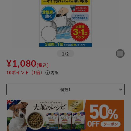
1
/
2
¥1,080
(税込)
10ポイント
（1倍）
info
内訳