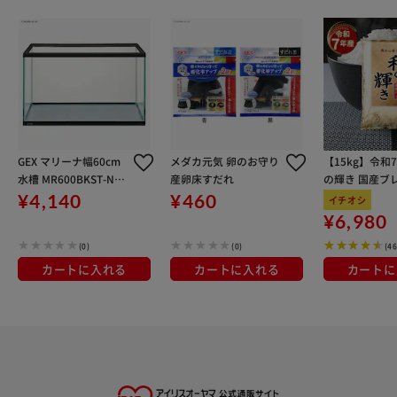
GEX マリーナ幅60cm
メダカ元気 卵のお守り
【15kg】令和
水槽 MR600BKST-N
産卵床すだれ
の輝き 国産ブレ
【時間指定不可】【代
kg×3袋
¥4,140
¥460
イチオシ
引不可】【直送】
¥6,980
(0)
(0)
(4
カートに入れる
カートに入れる
カートに