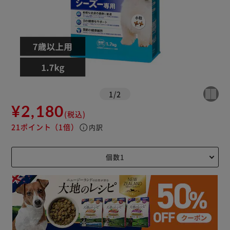
1
/
2
¥2,180
(税込)
21ポイント
（1倍）
info
内訳