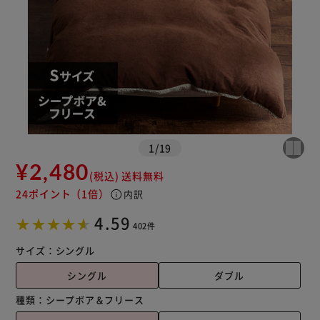
1
/
19
¥2,480
(税込)
送料無料
24ポイント
（1倍）
info
内訳
4.59
402件
サイズ：
シングル
シングル
ダブル
種類：
シープボア＆フリース