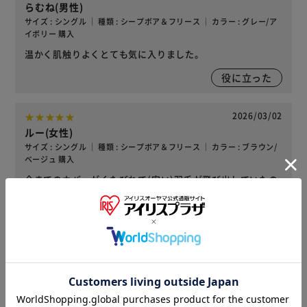
らむね(男性)
サイズ : シングル ｜ 種類 : シープボア＆フリース ｜ カラー : グレー/ア
イボリー 購入
温かく肌触りよくとても気に入りました。
役に立った
2026/03/02
ルー(女性)
サイズ : シングル ｜ 種類 : シープボア＆フリース ｜ カラー : ブラウン/
ベージュ 購入
今までのカバーがくたびれて(安い)羽毛が飛び出していたの
で多少防げるかなと思い購入しました素材の肌触りも良く寒
い時期にピッタリでした
役に立った
2026/02/19
yukisan(女性)
サイズ : シングル ｜ 種類 : シープボア＆フリース ｜ カラー : ブラウン/