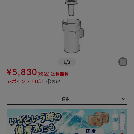
1
/
2
¥5,830
(税込)
送料無料
58ポイント
（1倍）
info
内訳