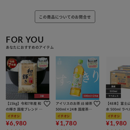
この商品についてのお問合せ
FOR YOU
あなたにおすすめのアイテム
【15kg】令和7年産 和
アイリスのお茶 綠 緑茶
【48本】富士
の輝き 国産ブレンド 5
500ml×24本 国産茶葉
水 500ml ラ
kg×3袋
100％使用
イチオシ
イチオシ
イチオシ
¥6,980
¥1,780
¥1,980