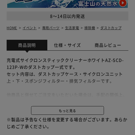
8～14日以内発送
HOME
イベント
専用パーツ
生活家電
掃除機
ダストカップ
商品説明
仕様・サイズ
商品レビュー
充電式サイクロンスティッククリーナーホワイトAZ-SCD-
123P-Wのダストカップ一式です。
セット内容は、ダストカップケース・サイクロンユニット
上・下・スポンジフィルター・排気フィルターです。
他商品と併せてご注文をいただいた場合は、手配の関係上、
別配送となる場合がございます。
※別配送となりましても別途送料が発生することはございま
もっと見る
せん。
※製品は予告なく仕様を変更する場合がございます。あらか
じめご了承ください。