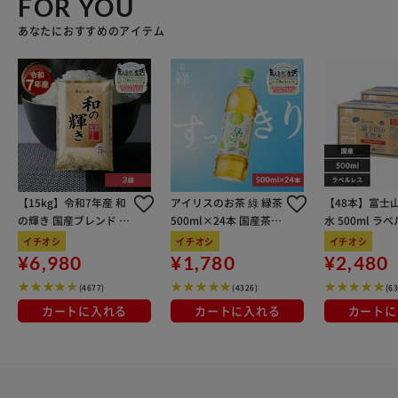
FOR YOU
あなたにおすすめのアイテム
【15kg】令和7年産 和
アイリスのお茶 綠 緑茶
【48本】富士
の輝き 国産ブレンド 5
500ml×24本 国産茶葉
水 500ml ラ
kg×3袋
100％使用
イチオシ
イチオシ
イチオシ
¥6,980
¥1,780
¥2,480
(4677)
(4326)
(6
カートに入れる
カートに入れる
カートに