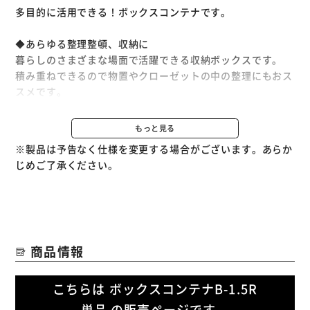
多目的に活用できる！ボックスコンテナです。
◆あらゆる整理整頓、収納に
暮らしのさまざまな場面で活躍できる収納ボックスです。
積み重ねできるので物置やクローゼットの中の整理にもおス
スメです。
◆こんな使い方も
もっと見る
フタは別売なので、コンテナと別の色をチョイスすることも
※製品は予告なく仕様を変更する場合がございます。あらか
可能。
じめご了承ください。
フタか本体どちらかをクリアタイプにすれば、積み重なって
いても収納物が分かり便利です。
※フタは別売りです
商品情報
別売、BOXコンテナ用フタC-1.5R、C-1.5を取り付けられま
す。
こちらは ボックスコンテナB-1.5R
単品 の販売ページです。