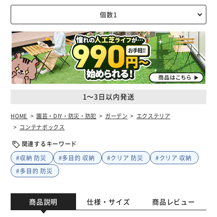
1～3日以内発送
HOME
園芸・DIY・防災・防犯
ガーデン
エクステリア
コンテナボックス
関連するキーワード
#収納 防災
#多目的 収納
#クリア 防災
#クリア 収納
#多目的 防災
商品説明
仕様・サイズ
商品レビュー