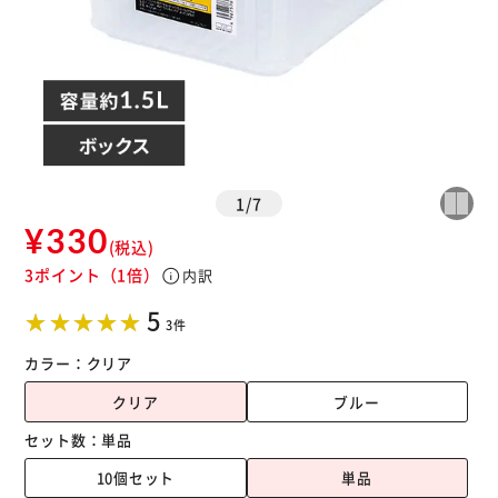
1
/
7
¥330
(税込)
3ポイント
（1倍）
info
内訳
5
3件
カラー：
クリア
クリア
ブルー
セット数：
単品
10個セット
単品