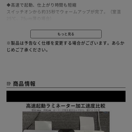
◆高速で起動、仕上がり時間も短縮
スイッチオンから約35秒でウォームアップが完了。（室温
25℃、75μm薄の場合）
また、A4用紙1枚あたり約30秒で加工できる。(60Hzの場
合。50Hzの場合は約36秒。)
もっと見る
高速起動とスピード加工で作業時間の短縮になります。
※製品は予告なく仕様を変更する場合がございます。あらか
じめご了承ください。
◆薄紙／厚紙モードが新搭載
コピー用紙等の薄い紙はもちろん、画用紙や写真用紙等の厚
い紙でもラミネートが可能に！
※最大ラミネート厚：0.6mm（フィルムと原稿を合わせた
厚み）
商品情報
◆4本ローラーできれいな仕上がり
4本ローラーでしっかり圧縮し、仕上がり時の反りを抑えま
す。
◆リバース機能
フィルムが詰まったときは「逆転」ボタンを押して、フィル