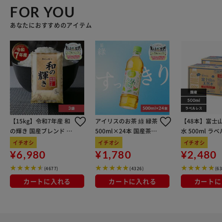
FOR YOU
あなたにおすすめのアイテム
【15kg】令和7年産 和
アイリスのお茶 綠 緑茶
【48本】富士
の輝き 国産ブレンド 5
500ml×24本 国産茶葉
水 500ml ラ
kg×3袋
100％使用
イチオシ
イチオシ
イチオシ
¥6,980
¥1,780
¥2,480
(4677)
(4326)
(6
カートに入れる
カートに入れる
カートに