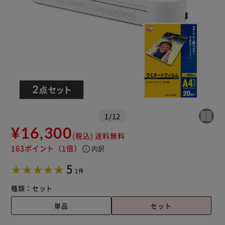
※ご確認ください
カートに入れる
購入手続きへ
1
/
12
¥16,300
(税込)
送料無料
163ポイント
（1倍）
info
内訳
5
1件
種類：
セット
単品
セット